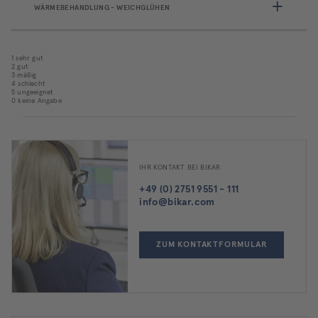
WÄRMEBEHANDLUNG - WEICHGLÜHEN
1 sehr gut
2 gut
3 mäßig
4 schlecht
5 ungeeignet
0 keine Angabe
IHR KONTAKT BEI BIKAR
+49 (0) 2751 9551 - 111
info@bikar.com
ZUM KONTAKTFORMULAR