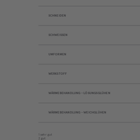
SCHNEIDEN
SCHWEISSEN
UMFORMEN
WERKSTOFF
WÄRMEBEHANDLUNG - LÖSUNGSGLÜHEN
WÄRMEBEHANDLUNG - WEICHGLÜHEN
1 sehr gut
2 gut