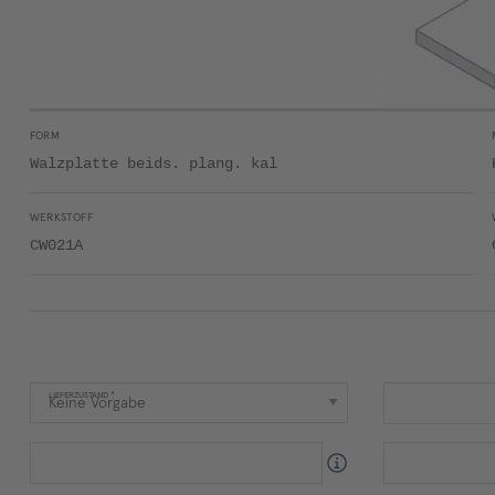
FORM
Walzplatte beids. plang. kal
WERKSTOFF
CW021A
LIEFERZUSTAND