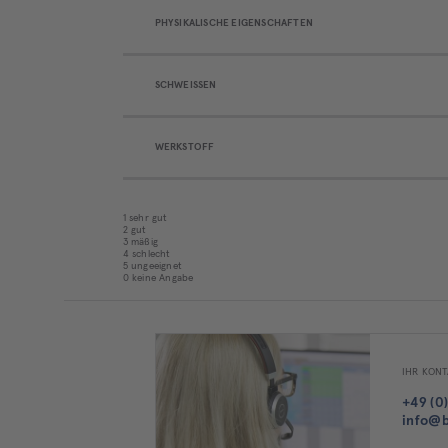
PHYSIKALISCHE EIGENSCHAFTEN
SCHWEISSEN
WERKSTOFF
1 sehr gut
2 gut
3 mäßig
4 schlecht
5 ungeeignet
0 keine Angabe
IHR KONT
+49 (0)
info@b