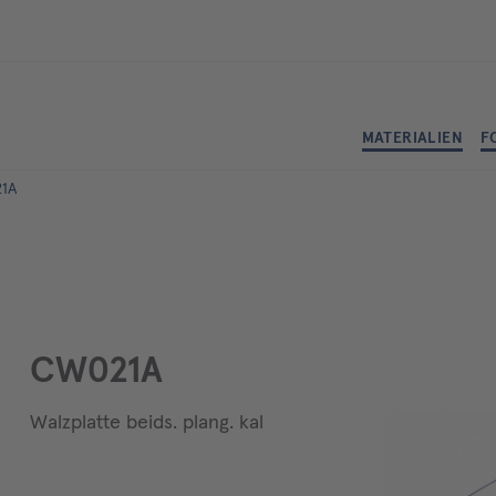
MATERIALIEN
F
21A
CW021A
Walzplatte beids. plang. kal