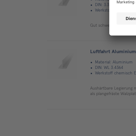
DIN: 3.3206
Werkstoff chemisch E
Gut schweißbar, Gute K
Luftfahrt Aluminium
Material: Aluminium
DIN: WL 3.4364
Werkstoff chemisch 
Aushärtbare Legierung m
als plangefräste Walzpla