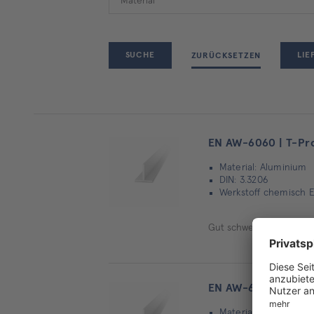
LI
ZURÜCKSETZEN
EN AW-6060 | T-Pro
Material: Aluminium
DIN: 3.3206
Werkstoff chemisch E
Gut schweißbar, Gute K
EN AW-6060 | T-Prof
Material: Aluminium