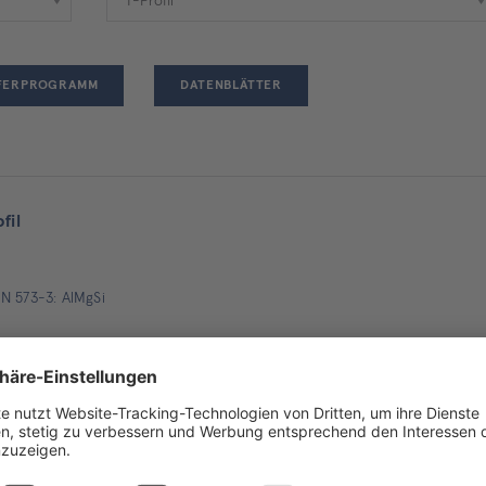
EFERPROGRAMM
DATENBLÄTTER
fil
N 573-3: AlMgSi
orrosionsbeständigkeit gegenüber Meerwasser und normaler Atmosphäre
il - eloxiert