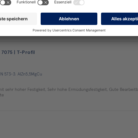
N 573-3: AlMgSi
orrosionsbeständigkeit gegenüber Meerwasser und normaler Atmosphäre
 7075 | T-Profil
EN 573-3: AlZn5,5MgCu
it sehr hoher Festigkeit, Sehr hohe Ermüdungsfestigkeit, Gute Bearbeitb
tte