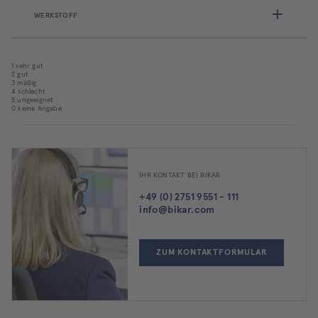
WERKSTOFF
1 sehr gut
2 gut
3 mäßig
4 schlecht
5 ungeeignet
0 keine Angabe
IHR KONTAKT BEI BIKAR
+49 (0) 2751 9551 - 111
info@bikar.com
ZUM KONTAKTFORMULAR