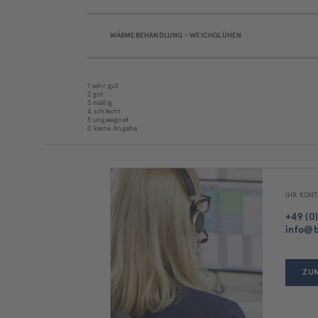
WÄRMEBEHANDLUNG - WEICHGLÜHEN
1 sehr gut
2 gut
3 mäßig
4 schlecht
5 ungeeignet
0 keine Angabe
IHR KONT
+49 (0)
info@b
ZU