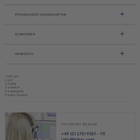
PHYSIKALISCHE EIGENSCHAFTEN
SCHWEISSEN
WERKSTOFF
1 sehr gut
2 gut
3 mäßig
4 schlecht
5 ungeeignet
0 keine Angabe
IHR KONTAKT BEI BIKAR
+49 (0) 2751 9551 - 111
info@bikar.com