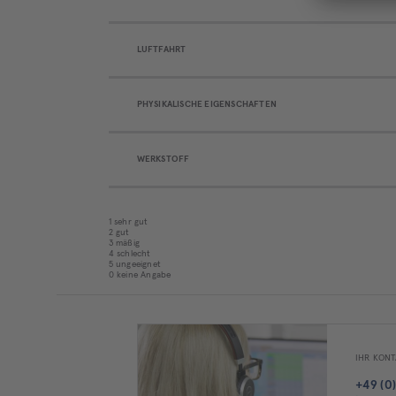
LUFTFAHRT
PHYSIKALISCHE EIGENSCHAFTEN
WERKSTOFF
1 sehr gut
2 gut
3 mäßig
4 schlecht
5 ungeeignet
0 keine Angabe
IHR KONT
+49 (0)