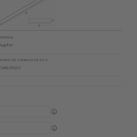
MATERIAL
Kupfer
WERKSTOFF CHEMISCH EN 573-3
CuNi2SiCr