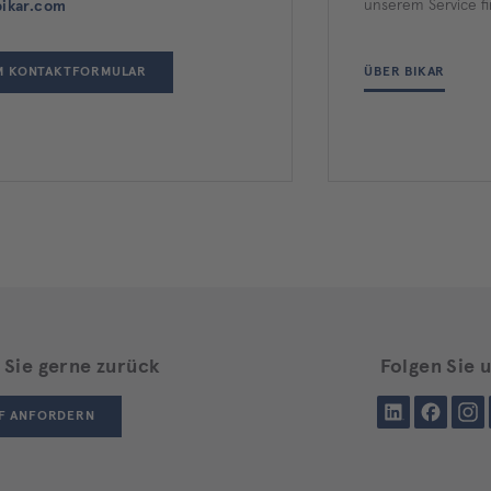
unserem Service fi
ikar.com
M KONTAKTFORMULAR
ÜBER BIKAR
 Sie gerne zurück
Folgen Sie 
LinkedIn
Facebook
Insta
F ANFORDERN