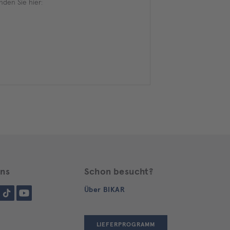
nden Sie hier:
uns
Schon besucht?
gram
Tiktok
YouTube
Über BIKAR
LIEFERPROGRAMM