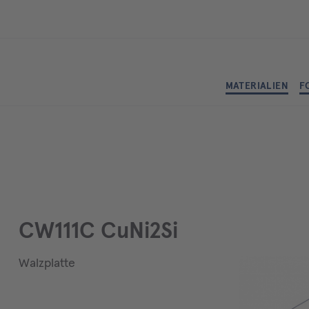
MATERIALIEN
F
CW111C CuNi2Si
Walzplatte