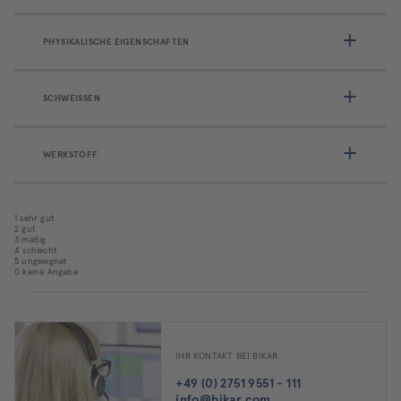
PHYSIKALISCHE EIGENSCHAFTEN
SCHWEISSEN
WERKSTOFF
1 sehr gut
2 gut
3 mäßig
4 schlecht
5 ungeeignet
0 keine Angabe
IHR KONTAKT BEI BIKAR
+49 (0) 2751 9551 - 111
info@bikar.com