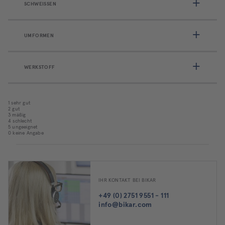
SCHWEISSEN
UMFORMEN
WERKSTOFF
1 sehr gut
2 gut
3 mäßig
4 schlecht
5 ungeeignet
0 keine Angabe
IHR KONTAKT BEI BIKAR
+49 (0) 2751 9551 - 111
info@bikar.com